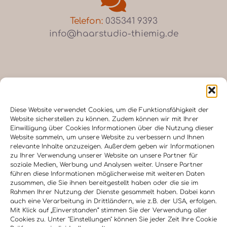
Telefon:
035341 9393
info@haarstudio-thiemig.de
Diese Website verwendet Cookies, um die Funktionsfähigkeit der
Mo-Mi 8:00 - 18:00 Uhr
Website sicherstellen zu können. Zudem können wir mit Ihrer
Einwilligung über Cookies Informationen über die Nutzung dieser
Do 9:00 - 20:00 Uhr
Website sammeln, um unsere Website zu verbessern und Ihnen
Fr 8:00 - 18:00 Uhr
relevante Inhalte anzuzeigen. Außerdem geben wir Informationen
Sa 7:00 - 12:00 Uhr
zu Ihrer Verwendung unserer Website an unsere Partner für
soziale Medien, Werbung und Analysen weiter. Unsere Partner
führen diese Informationen möglicherweise mit weiteren Daten
zusammen, die Sie ihnen bereitgestellt haben oder die sie im
Rahmen Ihrer Nutzung der Dienste gesammelt haben. Dabei kann
Haarstudio Thiemig (Inh.
auch eine Verarbeitung in Drittländern, wie z.B. der USA, erfolgen.
Adriana Schob)
Mit Klick auf „Einverstanden“ stimmen Sie der Verwendung aller
Cookies zu. Unter "Einstellungen" können Sie jeder Zeit Ihre Cookie